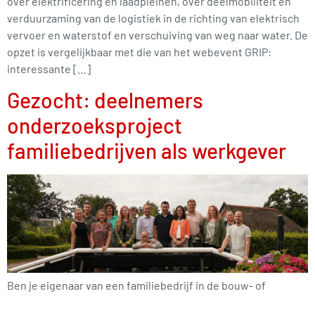
over elektrificering en laadpleinen, over deelmobiliteit en
verduurzaming van de logistiek in de richting van elektrisch
vervoer en waterstof en verschuiving van weg naar water. De
opzet is vergelijkbaar met die van het webevent GRIP:
interessante […]
Gezocht: deelnemers
onderzoeksproject
familiebedrijven als werkgever
Ben je eigenaar van een familiebedrijf in de bouw- of
technische sector met minder dan 100 werknemers? Wil je je