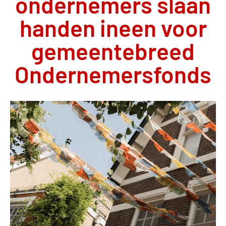
ondernemers slaan
handen ineen voor
gemeentebreed
Ondernemersfonds