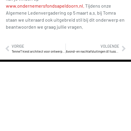
www.ondernemersfondsapeldoorn.nl.
Tijdens onze
Algemene Ledenvergadering op 5 maart a.s. bij Tomra
staan we uiteraard ook uitgebreid stil bij dit onderwerp en
beantwoorden we graag jullie vragen.
VORIGE
VOLGENDE
TenneT kiest architect voor ontwerp opleidingscentrum en Centraal Magazijn Apeldoorn
Avond- en nachtafsluitingen A1 tussen 13 en 28 juli 2025
Wilt u lid worden van de BKA of
meer informatie over een bepaald
onderwerp? Neem dan contact
met ons op! Per mail via
info@bedrijvingkringapeldoorn.nl
of telefonisch:
06-30993039
© 2025 All rights Reserved. Design
by
Vlekkeloos.