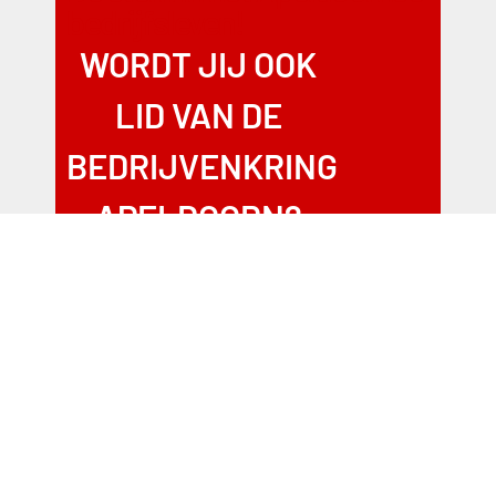
bedrijfsleven!
WORDT JIJ OOK
LID VAN DE
BEDRIJVENKRING
APELDOORN?
MEER INFORMATIE
DIRECT AANMELDEN
Wilt u lid worden van de BKA of
meer informatie over een bepaald