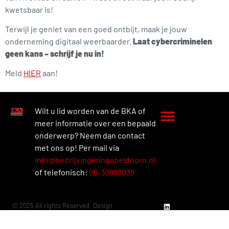
kwetsbaar is!
Terwijl je geniet van een goed ontbijt, maak je jouw
onderneming digitaal weerbaarder.
Laat cybercriminelen
geen kans – schrijf je nu in!
Meld
HIER
aan!
Wilt u lid worden van de BKA of
meer informatie over een bepaald
onderwerp? Neem dan contact
met ons op! Per mail via
info@bedrijvingkringapeldoorn.nl
of telefonisch:
06-30993039
© 2025 All rights Reserved. Design
by
Vlekkeloos.