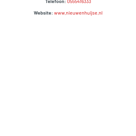
Telefoon:
0555416333
Website:
www.nieuwenhuijse.nl
Wilt u lid worden van de BKA of
meer informatie over een bepaald
onderwerp? Neem dan contact
met ons op! Per mail via
info@bedrijvingkringapeldoorn.nl
of telefonisch:
06-30993039