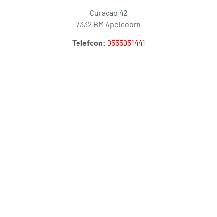
Curacao 42
7332 BM Apeldoorn
Telefoon:
0555051441
Website:
www.scholtenpanelen.nl
Wilt u lid worden van de BKA of
meer informatie over een bepaald
onderwerp? Neem dan contact