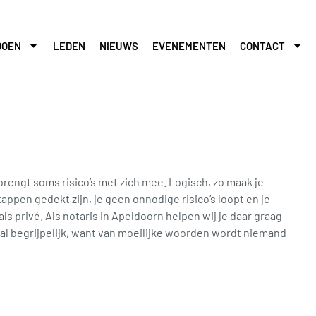
DOEN
LEDEN
NIEUWS
EVENEMENTEN
CONTACT
engt soms risico’s met zich mee. Logisch, zo maak je
tappen gedekt zijn, je geen onnodige risico’s loopt en je
als privé. Als notaris in Apeldoorn helpen wij je daar graag
ral begrijpelijk, want van moeilijke woorden wordt niemand