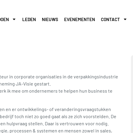
DOEN
LEDEN
NIEUWS
EVENEMENTEN
CONTACT
teur in corporate organisaties in de verpakkingsindustrie
neming JA-Visie gestart.
 werk ik mee om ondernemers te helpen hun business te
eien en er ontwikkelings- of veranderingsvraagstukken
edrijf toch niet zo goed gaat als ze zich voorstelden. De
n hulpvraag stellen. Daar is vertrouwen voor nodig.
rategie, processen & systemen en mensen zowel in sales,