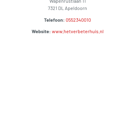
Wapenrustlaan 11
7321 DL Apeldoorn
Telefoon:
0552340010
Website:
www.hetverbeterhuis.nl
Wilt u lid worden van de BKA of
meer informatie over een bepaald
onderwerp? Neem dan contact
met ons op! Per mail via