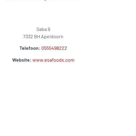
Saba 9
7332 BH Apeldoorn
Telefoon:
0555498222
Website:
www.esafoods.com