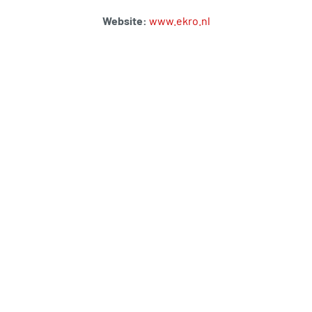
Website:
www.ekro.nl
Wilt u lid worden van de BKA of
meer informatie over een bepaald
onderwerp? Neem dan contact
met ons op! Per mail via
info@bedrijvingkringapeldoorn.nl
of telefonisch:
06-30993039