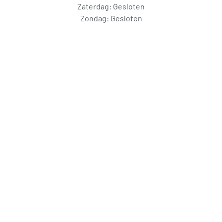
Zaterdag: Gesloten
Zondag: Gesloten
Wilt u lid worden van de BKA of
meer informatie over een bepaald
onderwerp? Neem dan contact
met ons op! Per mail via
info@bedrijvingkringapeldoorn.nl
of telefonisch:
06-30993039