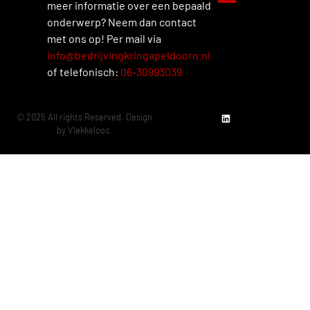
meer informatie over een bepaald
onderwerp? Neem dan contact
met ons op! Per mail via
info@bedrijvingkringapeldoorn.nl
of telefonisch:
06-30993039
© 2025 All rights Reserved. Design
by
Vlekkeloos.